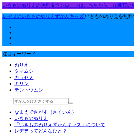
いきものぬりえの無料ダウンロードはこちらから！16種類の
レヂヲのいきものぬりえずかんキッズ
いきものぬりえを無料
注目キーワード
ぬりえ
タマムシ
カワセミ
キリン
テントウムシ
なまえでさがす（さくいん）
いきものぬりえ
「いきものぬりえずかんキッズ」について
レヂヲってどんなひと？