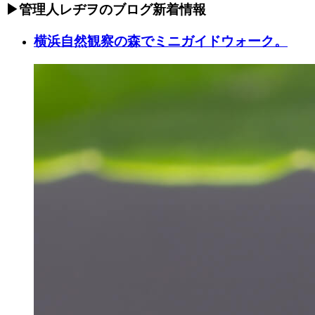
▶管理人レヂヲのブログ新着情報
YouTube
横浜自然観察の森でミニガイドウォーク。
Channel