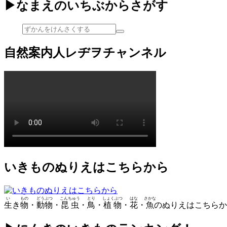
▶なまえのいちぶからさがす
自然案内人レヂヲチャンネル
いきものぬりえはこちらから
い
もの
どうぶつ
こんちゅう
とり
しょくぶつ
はな
さかな
生
き
物
・
動物
・
昆虫
・
鳥
・
植物
・
花
・
魚
のぬりえはこちらか