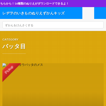
！16種類のぬりえがダウンロードできるよ！
レヂヲのいきものぬりえずかんキッズ
CATEGORY
バッタ目
Pickup