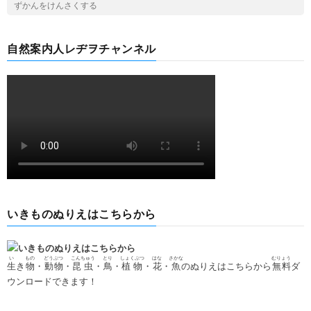
自然案内人レヂヲチャンネル
いきものぬりえはこちらから
い
もの
どうぶつ
こんちゅう
とり
しょくぶつ
はな
さかな
むりょう
生
き
物
・
動物
・
昆虫
・
鳥
・
植物
・
花
・
魚
のぬりえはこちらから
無料
ダ
ウンロードできます！