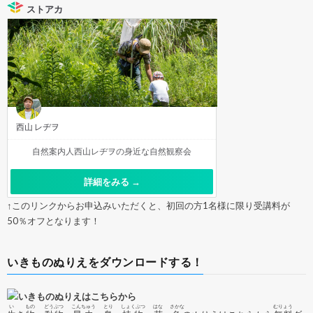
ストアカ
n
n
西山 レヂヲ
自然案内人西山レヂヲの身近な自然観察会
e
詳細をみる →
↑このリンクからお申込みいただくと、初回の方1名様に限り受講料が
50％オフとなります！
l
いきものぬりえをダウンロードする！
い
もの
どうぶつ
こんちゅう
とり
しょくぶつ
はな
さかな
むりょう