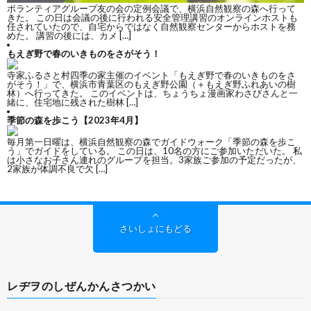
ボランティアグループ友の会の定例会議で、横浜自然観察の森へ行って
きた。 この日は会議の後に行われる安全管理講習のオンラインホストも
任されていたので、自宅からではなく自然観察センターからホストを務
r
e
u
めた。 講習の後には、カメ […]
もえぎ野で春のいきものをさがそう！
寺家ふるさと村四季の家主催のイベント「もえぎ野で春のいきものをさ
がそう！」で、横浜市青葉区のもえぎ野公園（＋もえぎ野ふれあいの樹
a
r
b
林）へ行ってきた。 このイベントは、ちょうちょ漫画家わさびさんと一
緒に、住宅地に残された樹林 […]
季節の森を歩こう【2023年4月】
毎月第一日曜は、横浜自然観察の森でガイドウォーク「季節の森を歩こ
m
e
う」でガイドをしている。 この日は、10名の方にご参加いただいた。 私
は小さなお子さん連れのグループを担当。3家族ご参加の予定だったが、
2家族が体調不良で欠 […]
C
さいしょにもどる
h
レヂヲのしぜんかんさつかい
a