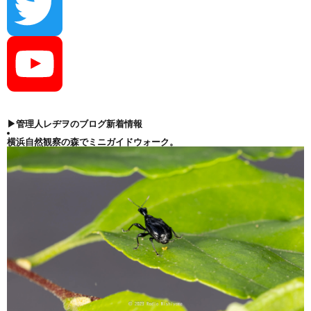
I
n
T
s
w
Y
▶管理人レヂヲのブログ新着情報
横浜自然観察の森でミニガイドウォーク。
t
i
o
a
t
u
g
t
T