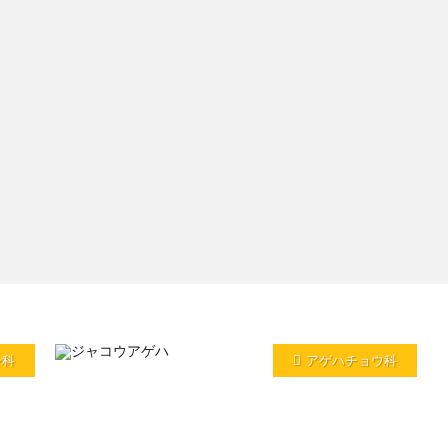
シ科
アゲハチョウ科