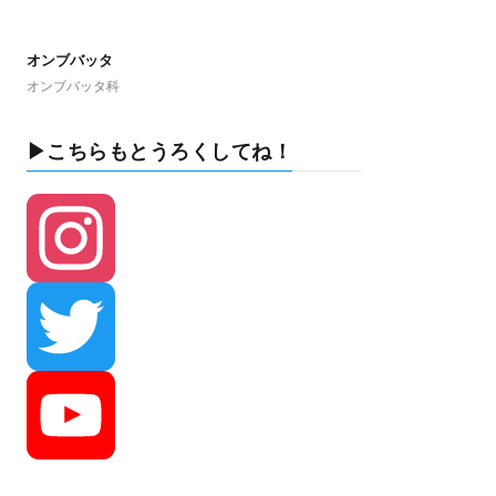
オンブバッタ
オンブバッタ科
▶こちらもとうろくしてね！
I
n
T