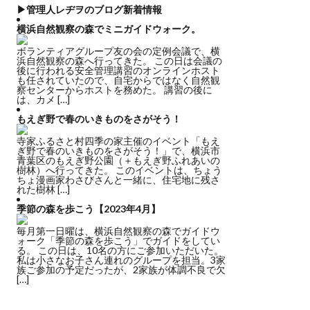
s
w
Y
▶管理人レヂヲのブログ新着情報
横浜自然観察の森でミニガイドウォーク。
ボランティアグループ友の会の定例会議で、横
t
i
o
浜自然観察の森へ行ってきた。 この日は会議の
後に行われる安全管理講習のオンラインホスト
も任されていたので、自宅からではなく自然観
察センターからホストを務めた。 講習の後に
は、カメ […]
a
t
u
もえぎ野で春のいきものをさがそう！
寺家ふるさと村四季の家主催のイベント「もえ
ぎ野で春のいきものをさがそう！」で、横浜市
青葉区のもえぎ野公園（＋もえぎ野ふれあいの
樹林）へ行ってきた。 このイベントは、ちょう
g
t
T
ちょ漫画家わさびさんと一緒に、住宅地に残さ
れた樹林 […]
季節の森を歩こう【2023年4月】
r
e
u
毎月第一日曜は、横浜自然観察の森でガイドウ
ォーク「季節の森を歩こう」でガイドをしてい
る。 この日は、10名の方にご参加いただいた。
私は小さなお子さん連れのグループを担当。3家
族ご参加の予定だったが、2家族が体調不良で欠
[…]
a
r
b