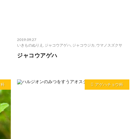
2019.09.27
いきものぬりえ
,
ジャコウアゲハ
,
ジャコウジカ
,
ウマノスズクサ
ジャコウアゲハ
シ科
アゲハチョウ科