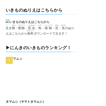
いきものぬりえはこちらから
い
もの
どうぶつ
こんちゅう
とり
しょくぶつ
はな
さかな
生
き
物
・
動物
・
昆虫
・
鳥
・
植物
・
花
・
魚
のぬり
むりょう
えはこちらから
無料
ダウンロードできます！
▶にんきのいきものランキング！
タマムシ（ヤマトタマムシ）