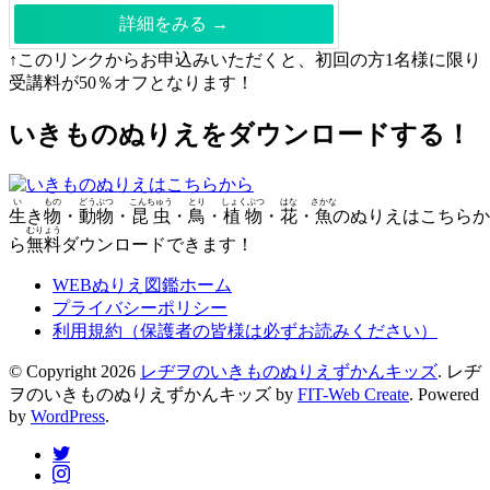
詳細をみる →
↑このリンクからお申込みいただくと、初回の方1名様に限り
受講料が50％オフとなります！
いきものぬりえをダウンロードする！
い
もの
どうぶつ
こんちゅう
とり
しょくぶつ
はな
さかな
生
き
物
・
動物
・
昆虫
・
鳥
・
植物
・
花
・
魚
のぬりえはこちらか
むりょう
ら
無料
ダウンロードできます！
WEBぬりえ図鑑ホーム
プライバシーポリシー
利用規約（保護者の皆様は必ずお読みください）
© Copyright 2026
レヂヲのいきものぬりえずかんキッズ
.
レヂ
ヲのいきものぬりえずかんキッズ by
FIT-Web Create
. Powered
by
WordPress
.