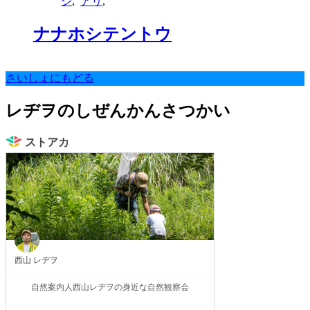
シ
,
アリ
,
ナナホシテントウ
さいしょにもどる
レヂヲのしぜんかんさつかい
ストアカ
西山 レヂヲ
自然案内人西山レヂヲの身近な自然観察会