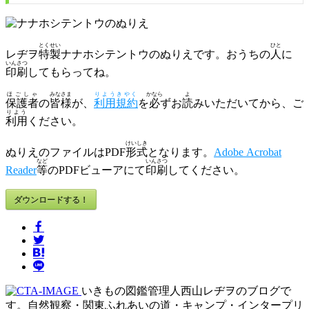
とくせい
ひと
レヂヲ
特製
ナナホシテントウのぬりえです。おうちの
人
に
いんさつ
印刷
してもらってね。
ほごしゃ
みなさま
りようきやく
かなら
よ
保護者
の
皆様
が、
利用規約
を
必
ずお
読
みいただいてから、ご
りよう
利用
ください。
けいしき
ぬりえのファイルはPDF
形式
となります。
Adobe Acrobat
など
いんさつ
Reader
等
のPDFビューアにて
印刷
してください。
ダウンロードする！
いきもの図鑑管理人西山レヂヲのブログで
す。自然観察・関東ふれあいの道・キャンプ・インタープリ