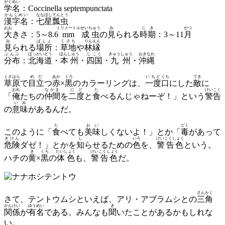
がくめい
学名
：Coccinella septempunctata
かんじめい
ななほしてんとう
漢字名
：
七星瓢虫
おお
ミリメートル
せいちゅう
み
じき
がつ
大
きさ：5～8.6
mm
成虫
の
見
られる
時期
：3～11
月
み
ばしょ
くさち
りんえん
見
られる
場所
：
草地
や
林縁
ぶんぷ
ほっかいどう
ほんしゅう
しこく
きゅうしゅう
おきなわ
分布
：
北海道
・
本州
・
四国
・
九州
・
沖縄
くさはら
めだ
あか
くろ
いちど
くち
てき
草原
で
目立
つ
赤
×
黒
のカラーリングは、
一度
口
にした
敵
に
おれ
なかま
にど
た
けいこく
「
俺
たちの
仲間
を
二度
と
食
べるんじゃねーぞ！」という
警告
いみ
の
意味
があるんだ。
た
おい
どく
このように「
食
べても
美味
しくないよ！」とか「
毒
があって
きけん
し
いろ
けいこくしょく
危険
ダゼ！」とかを
知
らせるための
色
を、
警告色
という。
き
くろ
たいしょく
けいこくしょく
ハチの
黄
×
黒
の
体色
も、
警告色
だ。
さんかく
さて、テントウムシといえば、アリ・アブラムシとの
三角
かんけい
ゆうめい
き
関係
が
有名
である。みんなも
聞
いたことがあるかもしれな
い。