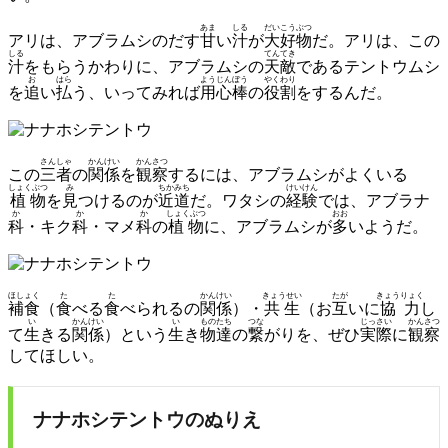
あま
しる
だいこうぶつ
アリは、アブラムシのだす
甘
い
汁
が
大好物
だ。アリは、この
しる
てんてき
汁
をもらうかわりに、アブラムシの
天敵
であるテントウムシ
お
はら
ようじんぼう
やくわり
を
追
い
払
う、いってみれば
用心棒
の
役割
をするんだ。
さんしゃ
かんけい
かんさつ
この
三者
の
関係
を
観察
するには、アブラムシがよくいる
しょくぶつ
み
ちかみち
けいけん
植物
を
見
つけるのが
近道
だ。ワタシの
経験
では、アブラナ
か
か
か
しょくぶつ
おお
科
・キク
科
・マメ
科
の
植物
に、アブラムシが
多
いようだ。
ほしょく
た
た
かんけい
きょうせい
たが
きょうりょく
補食
（
食
べる
食
べられるの
関係
）・
共生
（お
互
いに
協力
し
い
かんけい
い
もの
たち
つな
じっさい
かんさつ
て
生
きる
関係
）という
生
き
物
達
の
繋
がりを、ぜひ
実際
に
観察
してほしい。
ナナホシテントウのぬりえ