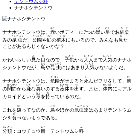
テントウムシ科
ナナホシテントウ
あか
くろ
ほし
なじ
ナナホシテントウは、
赤
いボディーに7つの
黒
い
星
でお
馴染
こんちゅう
こうえん
にわ
うえき
み
みの
昆虫
だ。
公園
や
庭
の
植木
にもいるので、みんなも
見
た
ことがあるんじゃないかな？
み
め
こども
おとな
にんき
かわいらしい
見
た
目
なので、
子供
から
大人
まで
人気
のナナホ
とり
こんちゅう
にんき
シテントウだが、
鳥
や
昆虫
にはあまり
人気
がないようだ。
きけん
し
あし
ナナホシテントウは、
危険
がせまると
死
んだフリをして、
脚
かんせつ
いや
にお
えきたい
だ
たいない
の
関節
から
嫌
な
臭
いのする
液体
を
出
す。また、
体内
にもアル
どく
も
カロイドという
毒
を
持
っているのだ。
きら
とり
こんちゅう
これを
嫌
ってなのか、
鳥
やほかの
昆虫達
はあまりテントウム
た
シを
食
べないようである。
ぶんるい
もく
か
分類
：コウチュウ
目
テントウムシ
科