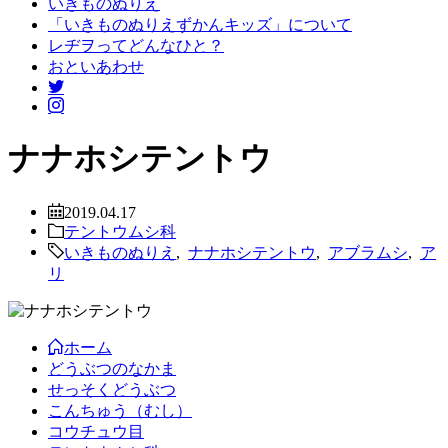
いきものぬりえ
「いきものぬりえずかんキッズ」について
レヂヲってどんなひと？
おといあわせ
ナナホシテントウ
2019.04.17
テントウムシ科
いきものぬりえ
,
ナナホシテントウ
,
アブラムシ
,
ア
リ
ホーム
どうぶつのなかま
せっそくどうぶつ
こんちゅう（むし）
コウチュウ目