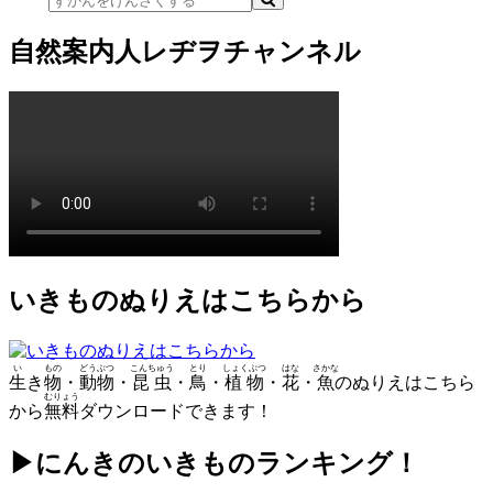
自然案内人レヂヲチャンネル
いきものぬりえはこちらから
い
もの
どうぶつ
こんちゅう
とり
しょくぶつ
はな
さかな
生
き
物
・
動物
・
昆虫
・
鳥
・
植物
・
花
・
魚
のぬりえはこちら
むりょう
から
無料
ダウンロードできます！
▶にんきのいきものランキング！