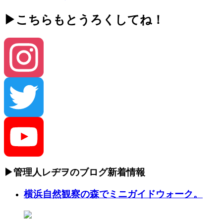
▶こちらもとうろくしてね！
Instagram
Twitter
▶管理人レヂヲのブログ新着情報
YouTube
横浜自然観察の森でミニガイドウォーク。
Channel