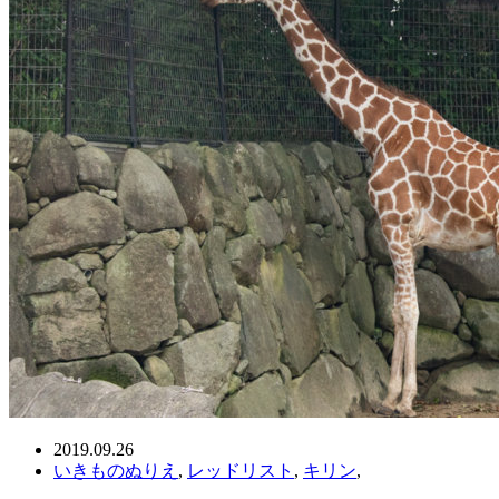
2019.09.26
いきものぬりえ
,
レッドリスト
,
キリン
,