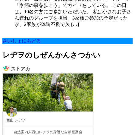
「季節の森を歩こう」でガイドをしている。 この日
は、10名の方にご参加いただいた。 私は小さなお子さ
ん連れのグループを担当。3家族ご参加の予定だった
が、2家族が体調不良で欠 […]
さいしょにもどる
レヂヲのしぜんかんさつかい
ストアカ
西山 レヂヲ
自然案内人西山レヂヲの身近な自然観察会