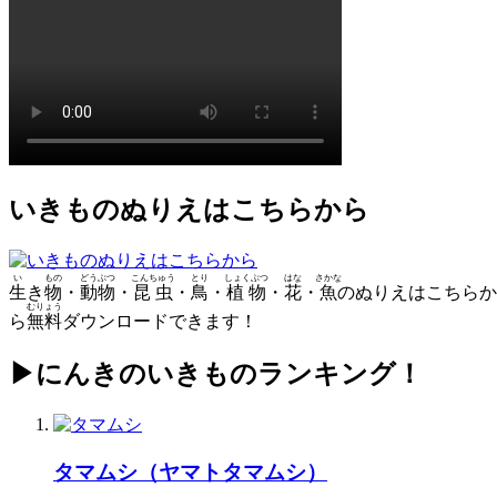
いきものぬりえはこちらから
い
もの
どうぶつ
こんちゅう
とり
しょくぶつ
はな
さかな
生
き
物
・
動物
・
昆虫
・
鳥
・
植物
・
花
・
魚
のぬりえはこちらか
むりょう
ら
無料
ダウンロードできます！
▶にんきのいきものランキング！
タマムシ（ヤマトタマムシ）