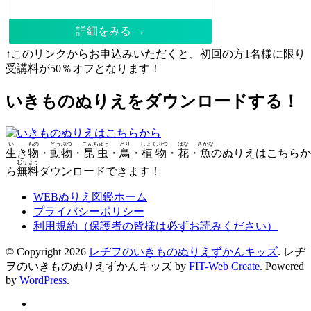
詳細をみる →
↑このリンクからお申込みいただくと、初回の方1名様に限り
受講料が50％オフとなります！
いきものぬりえをダウンロードする！
い
もの
どうぶつ
こんちゅう
とり
しょくぶつ
はな
さかな
生
き
物
・
動物
・
昆虫
・
鳥
・
植物
・
花
・
魚
のぬりえはこちらか
むりょう
ら
無料
ダウンロードできます！
WEBぬりえ図鑑ホーム
プライバシーポリシー
利用規約（保護者の皆様は必ずお読みください）
© Copyright 2026
レヂヲのいきものぬりえずかんキッズ
.
レヂ
ヲのいきものぬりえずかんキッズ by
FIT-Web Create
. Powered
by
WordPress
.