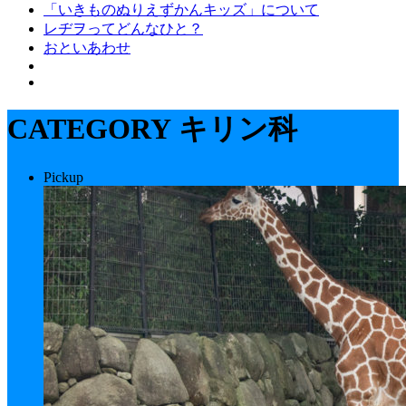
「いきものぬりえずかんキッズ」について
レヂヲってどんなひと？
おといあわせ
CATEGORY
キリン科
Pickup