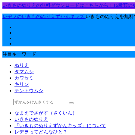
いきものぬりえの無料ダウンロードはこちらから！16種類の
レヂヲのいきものぬりえずかんキッズ
いきものぬりえを無料
注目キーワード
ぬりえ
タマムシ
カワセミ
キリン
テントウムシ
なまえでさがす（さくいん）
いきものぬりえ
「いきものぬりえずかんキッズ」について
レヂヲってどんなひと？