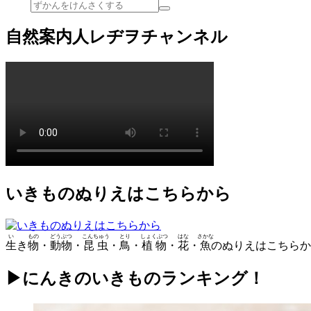
自然案内人レヂヲチャンネル
いきものぬりえはこちらから
い
もの
どうぶつ
こんちゅう
とり
しょくぶつ
はな
さかな
生
き
物
・
動物
・
昆虫
・
鳥
・
植物
・
花
・
魚
のぬりえはこちらか
▶にんきのいきものランキング！