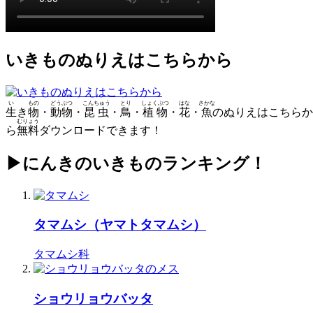
いきものぬりえはこちらから
い
もの
どうぶつ
こんちゅう
とり
しょくぶつ
はな
さかな
生
き
物
・
動物
・
昆虫
・
鳥
・
植物
・
花
・
魚
のぬりえはこちらか
むりょう
ら
無料
ダウンロードできます！
▶にんきのいきものランキング！
タマムシ（ヤマトタマムシ）
タマムシ科
ショウリョウバッタ