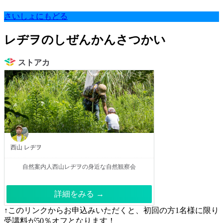
さいしょにもどる
レヂヲのしぜんかんさつかい
ストアカ
西山 レヂヲ
自然案内人西山レヂヲの身近な自然観察会
詳細をみる →
↑このリンクからお申込みいただくと、初回の方1名様に限り
受講料が50％オフとなります！