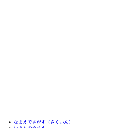
なまえでさがす（さくいん）
いきものぬりえ